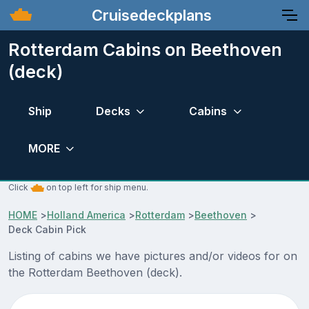
Cruisedeckplans
Rotterdam Cabins on Beethoven
(deck)
Ship
Decks
Cabins
MORE
Click
on top left for ship menu.
HOME
>
Holland America
>
Rotterdam
>
Beethoven
>
Deck Cabin Pick
Listing of cabins we have pictures and/or videos for on
the Rotterdam Beethoven (deck).