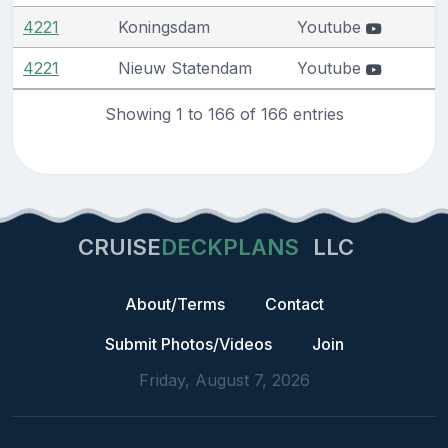
4221
Koningsdam
Youtube
4221
Nieuw Statendam
Youtube
Showing 1 to 166 of 166 entries
CRUISE
DECKPLANS
LLC
About/Terms
Contact
Submit Photos/Videos
Join
Friday, August 7, 2026