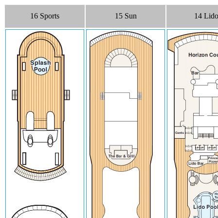
16 Sports
15 Sun
14 Lid